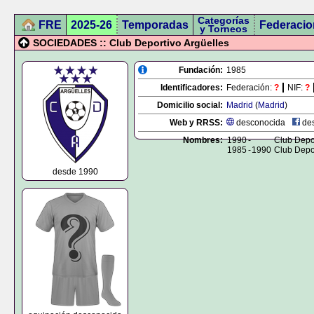
Categorías
FRE
2025-26
Temporadas
Federacio
y Torneos
SOCIEDADES :: Club Deportivo Argüelles
Fundación:
1985
Identificadores:
Federación:
?
NIF:
?
Domicilio social:
Madrid
(
Madrid
)
Web y RRSS:
desconocida
des
Nombres:
1990
-
Club Depor
1985
-
1990
Club Depor
desde 1990