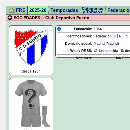
Categorías
FRE
2025-26
Temporadas
Federacio
y Torneos
SOCIEDADES :: Club Deportivo Puerto
Fundación:
1964
Identificadores:
Federación:
?
NIF:
?
Domicilio social:
Madrid
(
Madrid
)
Web y RRSS:
desconocida
des
Nombres:
-
Club Depo
desde 1964