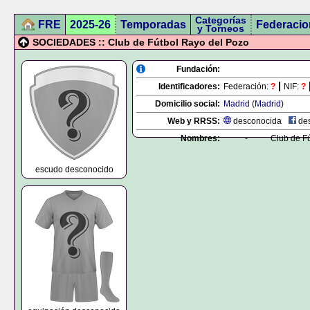
Categorías
FRE
2025-26
Temporadas
Federacio
y Torneos
SOCIEDADES :: Club de Fútbol Rayo del Pozo
Fundación:
Identificadores:
Federación:
?
NIF:
?
Domicilio social:
Madrid
(
Madrid
)
Web y RRSS:
desconocida
des
Nombres:
-
Club de F
escudo desconocido