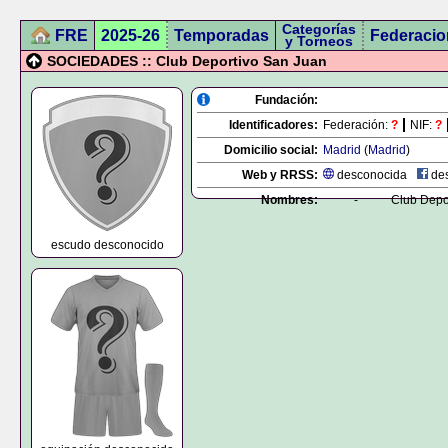
Categorías
FRE
2025-26
Temporadas
Federacio
y Torneos
SOCIEDADES :: Club Deportivo San Juan
Fundación:
Identificadores:
Federación:
?
NIF:
?
Domicilio social:
Madrid
(
Madrid
)
Web y RRSS:
desconocida
des
Nombres:
-
Club Depo
escudo desconocido