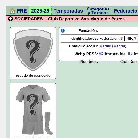
Categorías
FRE
2025-26
Temporadas
Federacio
y Torneos
SOCIEDADES :: Club Deportivo San Martín de Porres
Fundación:
Identificadores:
Federación:
?
NIF:
?
Domicilio social:
Madrid
(
Madrid
)
Web y RRSS:
desconocida
des
Nombres:
-
Club Depo
escudo desconocido