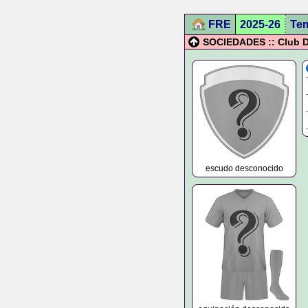
FRE
2025-26
Te
SOCIEDADES :: Club D
escudo desconocido