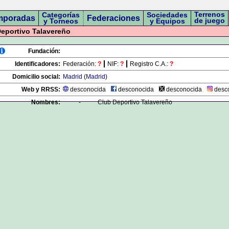
Terrenos
Categorías
Sociedades
mporadas
Federaciones
de juego
y Torneos
y Equipos
eportivo Talavereño
Fundación:
Identificadores:
Federación:
?
NIF:
?
Registro C.A.:
?
Domicilio social:
Madrid
(
Madrid
)
Web y RRSS:
desconocida
desconocida
desconocida
desc
Nombres:
-
Club Deportivo Talavereño