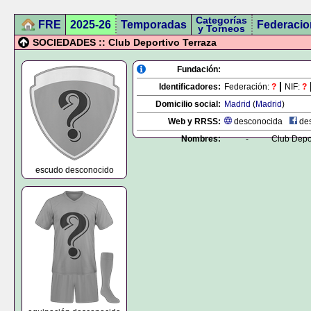
Categorías
FRE
2025-26
Temporadas
Federacio
y Torneos
SOCIEDADES :: Club Deportivo Terraza
Fundación:
Identificadores:
Federación:
?
NIF:
?
Domicilio social:
Madrid
(
Madrid
)
Web y RRSS:
desconocida
des
Nombres:
-
Club Depo
escudo desconocido