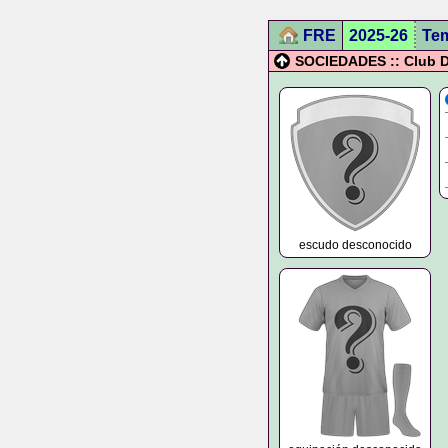
FRE
2025-26
Te
SOCIEDADES :: Club D
escudo desconocido