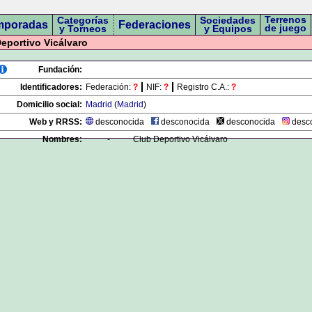
Terrenos
Categorías
Sociedades
mporadas
Federaciones
de juego
y Torneos
y Equipos
eportivo Vicálvaro
Fundación:
Identificadores:
Federación:
?
NIF:
?
Registro C.A.:
?
Domicilio social:
Madrid
(
Madrid
)
Web y RRSS:
desconocida
desconocida
desconocida
desc
Nombres:
-
Club Deportivo Vicálvaro