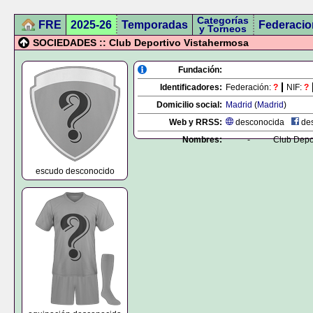
Categorías
FRE
2025-26
Temporadas
Federacio
y Torneos
SOCIEDADES :: Club Deportivo Vistahermosa
Fundación:
Identificadores:
Federación:
?
NIF:
?
Domicilio social:
Madrid
(
Madrid
)
Web y RRSS:
desconocida
des
Nombres:
-
Club Depo
escudo desconocido