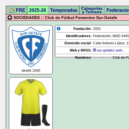
Categorías
FRE
2025-26
Temporadas
Federacio
y Torneos
SOCIEDADES :: Club de Fútbol Femenino Sur-Getafe
Fundación:
2001
Identificadores:
Federación:
MAD-349
Domicilio social:
Calle Antonio López, 1
Web y RRSS:
sur-getafe1.webnode.es
Nombres:
-
Club de F
desde 1000