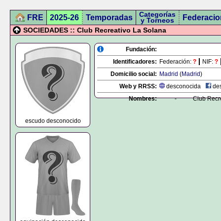
Categorías
FRE
2025-26
Temporadas
Federacio
y Torneos
SOCIEDADES :: Club Recreativo La Solana
Fundación:
Identificadores:
Federación:
?
NIF:
?
Domicilio social:
Madrid
(
Madrid
)
Web y RRSS:
desconocida
des
Nombres:
-
Club Recr
escudo desconocido