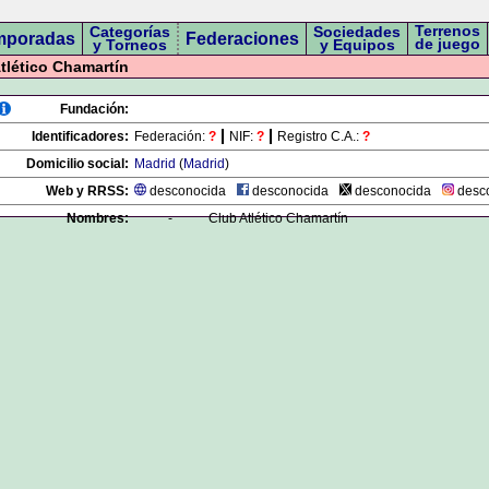
Terrenos
Categorías
Sociedades
mporadas
Federaciones
de juego
y Torneos
y Equipos
tlético Chamartín
Fundación:
Identificadores:
Federación:
?
NIF:
?
Registro C.A.:
?
Domicilio social:
Madrid
(
Madrid
)
Web y RRSS:
desconocida
desconocida
desconocida
desc
Nombres:
-
Club Atlético Chamartín