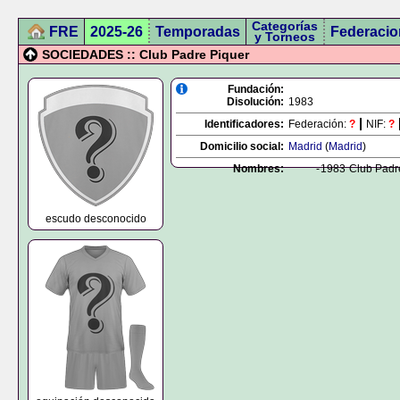
Categorías
FRE
2025-26
Temporadas
Federacio
y Torneos
SOCIEDADES :: Club Padre Piquer
Fundación:
Disolución:
1983
Identificadores:
Federación:
?
NIF:
?
Domicilio social:
Madrid
(
Madrid
)
Nombres:
-
1983
Club Padr
escudo desconocido