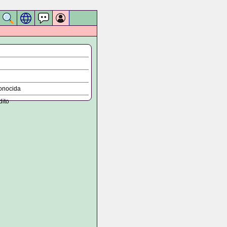
onocida
dito