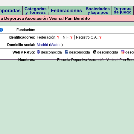
Terrenos
Categorías
Sociedades
mporadas
Federaciones
de juego
y Torneos
y Equipos
a Deportiva Asociación Vecinal Pan Bendito
Fundación:
Identificadores:
Federación:
?
NIF:
?
Registro C.A.:
?
Domicilio social:
Madrid
(
Madrid
)
Web y RRSS:
desconocida
desconocida
desconocida
desc
Nombres:
-
Escuela Deportiva Asociación Vecinal Pan Ben