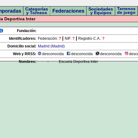
Terrenos
Categorías
Sociedades
mporadas
Federaciones
de juego
y Torneos
y Equipos
 Deportiva Inter
Fundación:
Identificadores:
Federación:
?
NIF:
?
Registro C.A.:
?
Domicilio social:
Madrid
(
Madrid
)
Web y RRSS:
desconocida
desconocida
desconocida
desc
Nombres:
-
Escuela Deportiva Inter