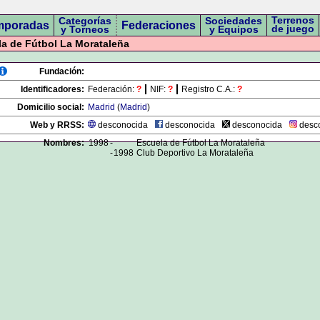
Terrenos
Categorías
Sociedades
mporadas
Federaciones
de juego
y Torneos
y Equipos
a de Fútbol La Morataleña
Fundación:
Identificadores:
Federación:
?
NIF:
?
Registro C.A.:
?
Domicilio social:
Madrid
(
Madrid
)
Web y RRSS:
desconocida
desconocida
desconocida
desc
Nombres:
1998
-
Escuela de Fútbol La Morataleña
-
1998
Club Deportivo La Morataleña