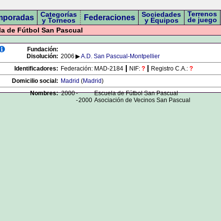
Terrenos
Categorías
Sociedades
mporadas
Federaciones
de juego
y Torneos
y Equipos
a de Fútbol San Pascual
Fundación:
Disolución:
2006
▶
A.D. San Pascual-Montpellier
Identificadores:
Federación:
MAD-2184
NIF:
?
Registro C.A.:
?
Domicilio social:
Madrid
(
Madrid
)
Nombres:
2000
-
Escuela de Fútbol San Pascual
-
2000
Asociación de Vecinos San Pascual