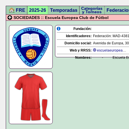
Categorías
FRE
2025-26
Temporadas
Federacio
y Torneos
SOCIEDADES :: Escuela Europea Club de Fútbol
Fundación:
Identificadores:
Federación:
MAD-438
Domicilio social:
Avenida de Europa, 30, 
Web y RRSS:
escuelaeuropeadefutbol.es
Nombres:
-
Escuela E