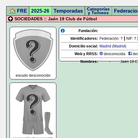
Categorías
FRE
2025-26
Temporadas
Federacio
y Torneos
SOCIEDADES :: Jaén 19 Club de Fútbol
Fundación:
Identificadores:
Federación:
?
NIF:
?
Domicilio social:
Madrid
(
Madrid
)
Web y RRSS:
desconocida
des
Nombres:
-
Jaén 19 C
escudo desconocido