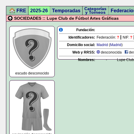
Categorías
FRE
2025-26
Temporadas
Federacio
y Torneos
SOCIEDADES :: Lupe Club de Fútbol Artes Gráficas
Fundación:
Identificadores:
Federación:
?
NIF:
?
Domicilio social:
Madrid
(
Madrid
)
Web y RRSS:
desconocida
des
Nombres:
-
Lupe Club 
escudo desconocido