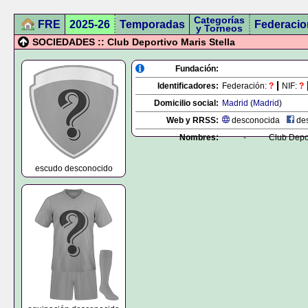
Categorías
FRE
2025-26
Temporadas
Federacio
y Torneos
SOCIEDADES :: Club Deportivo Maris Stella
Fundación:
Identificadores:
Federación:
?
NIF:
?
Domicilio social:
Madrid
(
Madrid
)
Web y RRSS:
desconocida
des
Nombres:
-
Club Depor
escudo desconocido