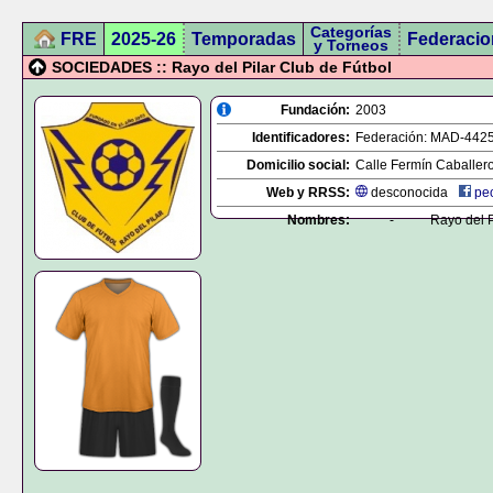
Categorías
FRE
2025-26
Temporadas
Federacio
y Torneos
SOCIEDADES :: Rayo del Pilar Club de Fútbol
Fundación:
2003
Identificadores:
Federación:
MAD-442
Domicilio social:
Calle Fermín Caballero,
Web y RRSS:
desconocida
people
Nombres:
-
Rayo del P