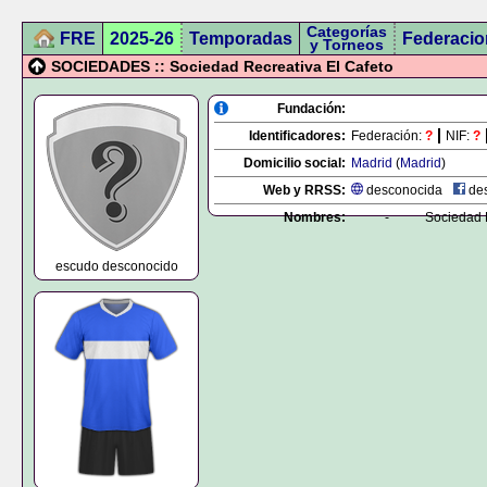
Categorías
FRE
2025-26
Temporadas
Federacio
y Torneos
SOCIEDADES :: Sociedad Recreativa El Cafeto
Fundación:
Identificadores:
Federación:
?
NIF:
?
Domicilio social:
Madrid
(
Madrid
)
Web y RRSS:
desconocida
des
Nombres:
-
Sociedad 
escudo desconocido