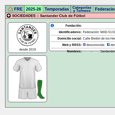
Categorías
FRE
2025-26
Temporadas
Federacio
y Torneos
SOCIEDADES :: Santander Club de Fútbol
Fundación:
Identificadores:
Federación:
MAD-513
Domicilio social:
Calle Bretón de los Her
Web y RRSS:
desconocida
des
desde 2019
Nombres:
-
Santander