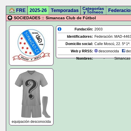
Categorías
FRE
2025-26
Temporadas
Federacio
y Torneos
SOCIEDADES :: Simancas Club de Fútbol
Fundación:
2003
Identificadores:
Federación:
MAD-446
Domicilio social:
Calle Moscú, 22. 5º 1ª.
Web y RRSS:
desconocida
des
Nombres:
-
Simancas 
equipación desconocida