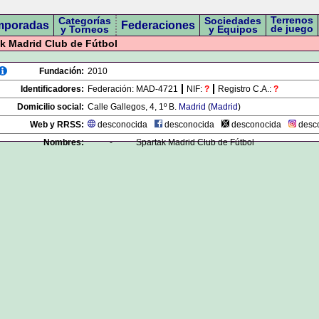
Terrenos
Categorías
Sociedades
mporadas
Federaciones
de juego
y Torneos
y Equipos
k Madrid Club de Fútbol
Fundación:
2010
Identificadores:
Federación:
MAD-4721
NIF:
?
Registro C.A.:
?
Domicilio social:
Calle Gallegos, 4, 1º B.
Madrid
(
Madrid
)
Web y RRSS:
desconocida
desconocida
desconocida
desc
Nombres:
-
Spartak Madrid Club de Fútbol