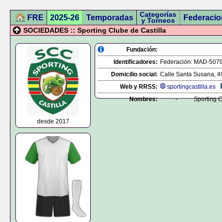
Categorías
FRE
2025-26
Temporadas
Federacio
y Torneos
SOCIEDADES :: Sporting Clube de Castilla
Fundación:
Identificadores:
Federación:
MAD-507
Domicilio social:
Calle Santa Susana, 49
Web y RRSS:
sportingcastilla.es
Nombres:
-
Sporting C
desde 2017