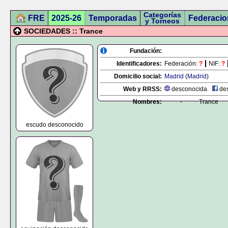
Categorías
FRE
2025-26
Temporadas
Federacio
y Torneos
SOCIEDADES :: Trance
Fundación:
Identificadores:
Federación:
?
NIF:
?
Domicilio social:
Madrid
(
Madrid
)
Web y RRSS:
desconocida
des
Nombres:
-
Trance
escudo desconocido