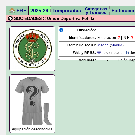
Categorías
FRE
2025-26
Temporadas
Federacio
y Torneos
SOCIEDADES :: Unión Deportiva Polilla
Fundación:
Identificadores:
Federación:
?
NIF:
?
Domicilio social:
Madrid
(
Madrid
)
Web y RRSS:
desconocida
des
Nombres:
-
Unión Depo
equipación desconocida