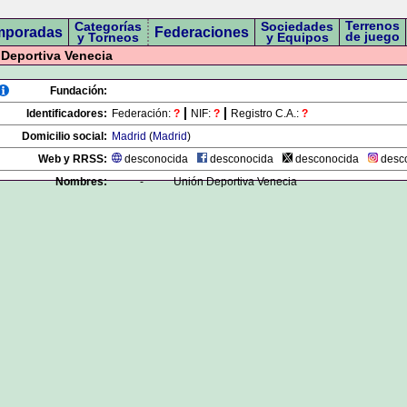
Terrenos
Categorías
Sociedades
mporadas
Federaciones
de juego
y Torneos
y Equipos
Deportiva Venecia
Fundación:
Identificadores:
Federación:
?
NIF:
?
Registro C.A.:
?
Domicilio social:
Madrid
(
Madrid
)
Web y RRSS:
desconocida
desconocida
desconocida
desc
Nombres:
-
Unión Deportiva Venecia