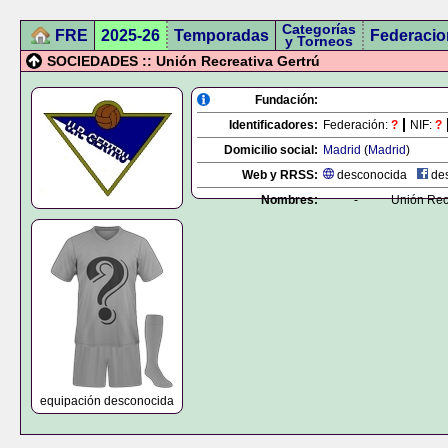
Categorías
FRE
2025-26
Temporadas
Federacio
y Torneos
SOCIEDADES :: Unión Recreativa Gertrú
Fundación:
Identificadores:
Federación:
?
NIF:
?
Domicilio social:
Madrid
(
Madrid
)
Web y RRSS:
desconocida
des
Nombres:
-
Unión Rec
equipación desconocida