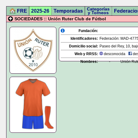
Categorías
FRE
2025-26
Temporadas
Federacio
y Torneos
SOCIEDADES :: Unión Ruter Club de Fútbol
Fundación:
Identificadores:
Federación:
MAD-477
Domicilio social:
Paseo del Rey, 10, baj
Web y RRSS:
desconocida
des
Nombres:
-
Unión Rut