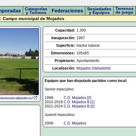
Terrenos
Categorías
Sociedades
mporadas
Federaciones
de juego
y Torneos
y Equipos
 Campo municipal de Mojados
Capacidad:
1.300
Inauguración:
1997
Superficie:
hierba natural
Dimensiones:
105x65
Propietario:
Ayuntamiento
Localización:
Mojados
(
Valladolid
)
Equipos que han disputado partidos como local:
Senior masculino:
1998-
0000
C.D. Mojados [2]
ientosdevalladolid.es/
2010-2018
C.D. Mojados B [1]
2021-2024
C.D. Mojados B [2]
Juvenil masculino:
2006-
0000
C.D. Mojados