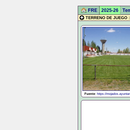
FRE
2025-26
Te
TERRENO DE JUEGO ::
Fuente
:
https://mojados.ayuntam