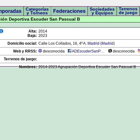
Terrenos
Categorías
Sociedades
mporadas
Federaciones
de juego
y Torneos
y Equipos
ción Deportiva Escuder San Pascual B
Alta:
2014
Baja:
2023
Domicilio social:
Calle Los Collados, 16, 4º A.
Madrid
(
Madrid
)
Web y RRSS:
desconocida
ADEscuderSanPascual
desconocida
Terrenos de juego:
Nombres:
2014-2023 Agrupación Deportiva Escuder San Pascual B