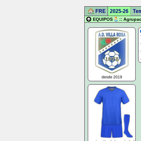
FRE
2025-26
Te
EQUIPOS
:: Agrupa
desde 2019