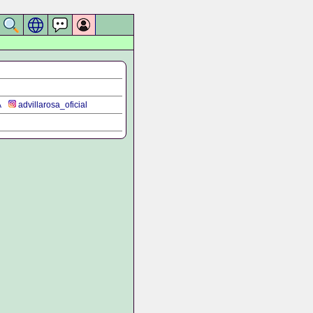
A
advillarosa_oficial