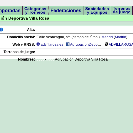
Terrenos
Categorías
Sociedades
mporadas
Federaciones
de juego
y Torneos
y Equipos
ción Deportiva Villa Rosa
Alta:
Domicilio social:
Calle Aconcagua, s/n (campo de fútbol).
Madrid
(
Madrid
)
Web y RRSS:
advillarosa.es
AgrupacionDeportivaVillaRosa
ADVILLAROS
Terrenos de juego:
Nombres:
0000
-
0000
Agrupación Deportiva Villa Rosa