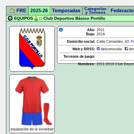
Categorías
FRE
2025-26
Temporadas
Federacio
y Torneos
EQUIPOS
:: Club Deportivo Básico Portillo
Alta:
2011
Baja:
2016
Domicilio social:
Calle Cervantes, 43.
Po
Web y RRSS:
desconocida
des
Terrenos de juego:
Nombres:
2011-2016 Club Deporti
equipación de la sociedad