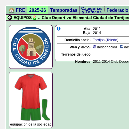
Categorías
FRE
2025-26
Temporadas
Federacio
y Torneos
EQUIPOS
:: Club Deportivo Elemental Ciudad de Torrijo
Alta:
2011
Baja:
2014
Domicilio social:
Torrijos
(
Toledo
)
Web y RRSS:
desconocida
des
Terrenos de juego:
Nombres:
2011-2014 Club Deport
equipación de la sociedad