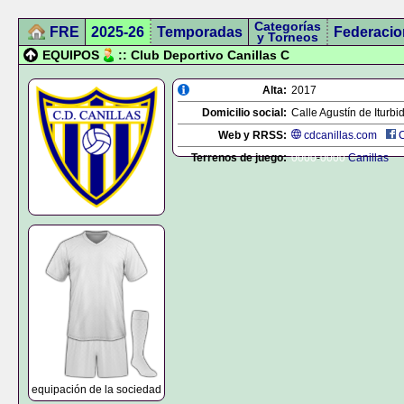
Categorías
FRE
2025-26
Temporadas
Federacio
y Torneos
EQUIPOS
:: Club Deportivo Canillas C
Alta:
2017
Domicilio social:
Calle Agustín de Iturbi
Web y RRSS:
cdcanillas.com
Terrenos de juego:
0000
-
0000
Canillas
equipación de la sociedad