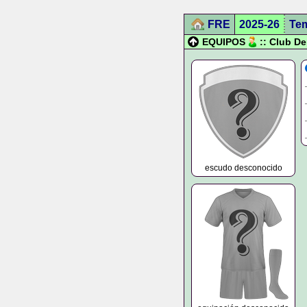
FRE
2025-26
Te
EQUIPOS
:: Club D
escudo desconocido