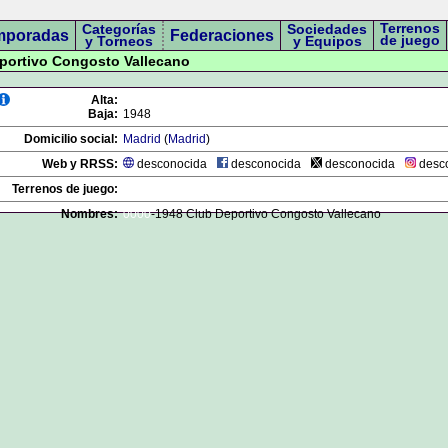
Terrenos
Categorías
Sociedades
mporadas
Federaciones
de juego
y Torneos
y Equipos
eportivo Congosto Vallecano
Alta:
Baja:
1948
Domicilio social:
Madrid
(
Madrid
)
Web y RRSS:
desconocida
desconocida
desconocida
desc
Terrenos de juego:
Nombres:
0000
-1948 Club Deportivo Congosto Vallecano