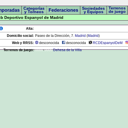
Terrenos
Categorías
Sociedades
mporadas
Federaciones
de juego
y Torneos
y Equipos
lub Deportivo Espanyol de Madrid
Alta:
Domicilio social:
Paseo de la Dirección, 7.
Madrid
(
Madrid
)
Web y RRSS:
desconocida
desconocida
RCDEspanyolDeM
Terrenos de juego:
0000
-
0000
Dehesa de la Villa