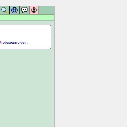
rcdespanyoldemadrid