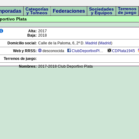
Terrenos
Categorías
Sociedades
mporadas
Federaciones
de juego
y Torneos
y Equipos
portivo Plata
Alta:
2017
Baja:
2018
Domicilio social:
Calle de la Paloma, 6, 2º D.
Madrid
(
Madrid
)
Web y RRSS:
desconocida
ClubDeportivoPlata
CDPlata1945
Terrenos de juego:
Nombres:
2017-2018 Club Deportivo Plata