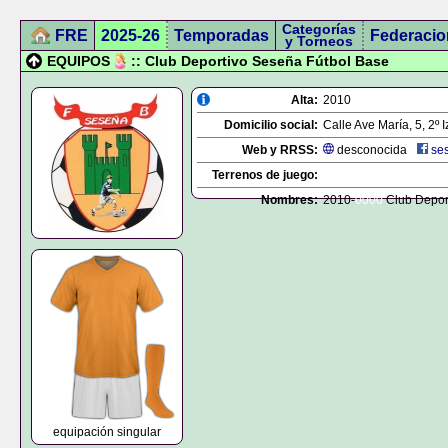
Categorías
FRE
2025-26
Temporadas
Federacio
y Torneos
EQUIPOS
:: Club Deportivo Seseña Fútbol Base
Alta:
2010
Domicilio social:
Calle Ave María, 5, 2º 
Web y RRSS:
desconocida
se
Terrenos de juego:
Nombres:
2010-
0000
Club Depor
equipación singular