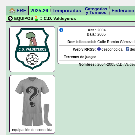
Categorías
FRE
2025-26
Temporadas
Federacio
y Torneos
EQUIPOS
:: C.D. Valdeyeros
Alta:
2004
Baja:
2005
Domicilio social:
Calle Ramón Gómez de
Web y RRSS:
desconocida
des
Terrenos de juego:
Nombres:
2004-2005 C.D. Valde
equipación desconocida