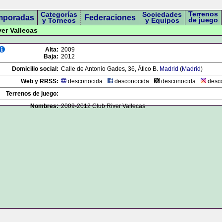
Terrenos
Categorías
Sociedades
mporadas
Federaciones
de juego
y Torneos
y Equipos
ver Vallecas
Alta:
2009
Baja:
2012
Domicilio social:
Calle de Antonio Gades, 36, Ático B.
Madrid
(
Madrid
)
Web y RRSS:
desconocida
desconocida
desconocida
desc
Terrenos de juego:
Nombres:
2009-2012 Club River Vallecas