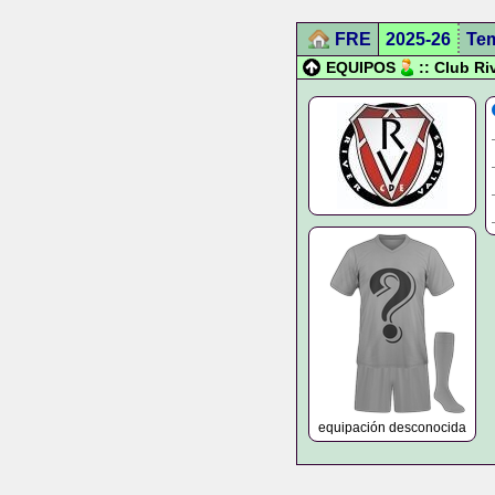
FRE
2025-26
Te
EQUIPOS
:: Club Ri
equipación desconocida