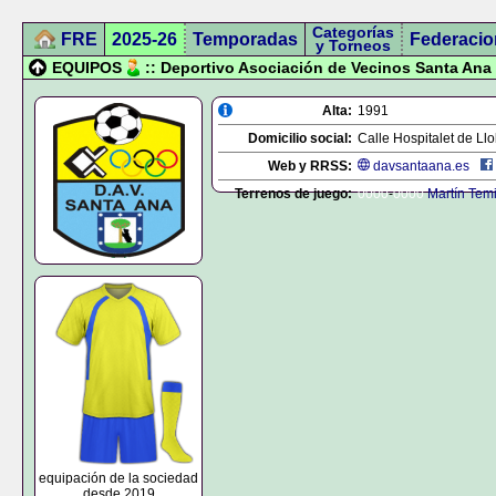
Categorías
FRE
2025-26
Temporadas
Federacio
y Torneos
EQUIPOS
:: Deportivo Asociación de Vecinos Santa Ana
Alta:
1991
Domicilio social:
Calle Hospitalet de Llo
Web y RRSS:
davsantaana.es
Terrenos de juego:
0000
-
0000
Martín Tem
equipación de la sociedad
desde 2019