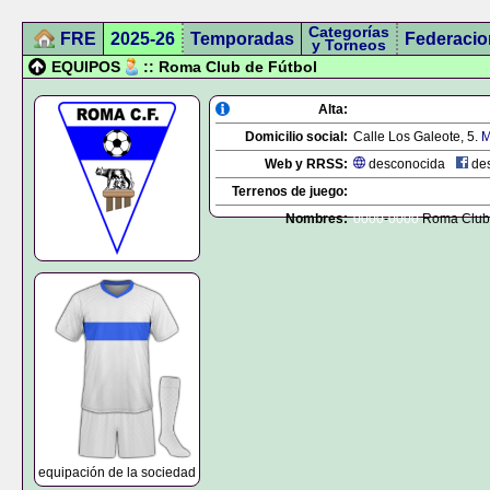
Categorías
FRE
2025-26
Temporadas
Federacio
y Torneos
EQUIPOS
:: Roma Club de Fútbol
Alta:
Domicilio social:
Calle Los Galeote, 5.
M
Web y RRSS:
desconocida
des
Terrenos de juego:
Nombres:
0000
-
0000
Roma Club 
equipación de la sociedad