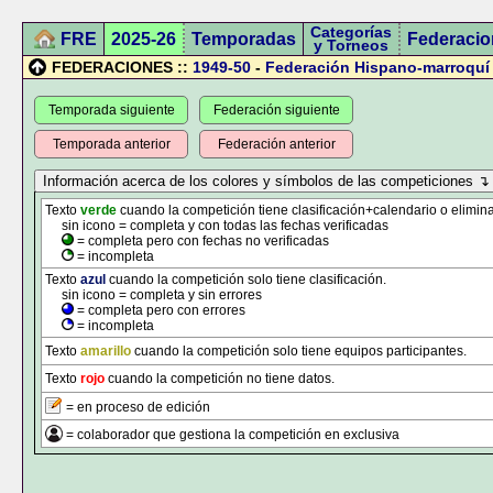
Categorías
FRE
2025-26
Temporadas
Federacio
y Torneos
FEDERACIONES ::
1949-50
-
Federación Hispano-marroquí
Temporada siguiente
Federación siguiente
Temporada anterior
Federación anterior
Texto
verde
cuando la competición tiene clasificación+calendario o elimina
sin icono = completa y con todas las fechas verificadas
= completa pero con fechas no verificadas
= incompleta
Texto
azul
cuando la competición solo tiene clasificación.
sin icono = completa y sin errores
= completa pero con errores
= incompleta
Texto
amarillo
cuando la competición solo tiene equipos participantes.
Texto
rojo
cuando la competición no tiene datos.
= en proceso de edición
= colaborador que gestiona la competición en exclusiva