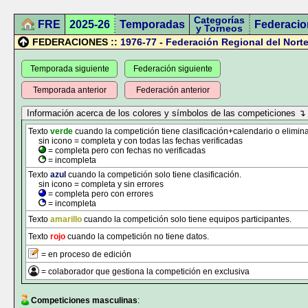
Categorías
FRE
2025-26
Temporadas
Federacio
y Torneos
FEDERACIONES ::
1976-77
-
Federación Regional del Norte
Temporada siguiente
Federación siguiente
Temporada anterior
Federación anterior
Texto
verde
cuando la competición tiene clasificación+calendario o elimina
sin icono = completa y con todas las fechas verificadas
= completa pero con fechas no verificadas
= incompleta
Texto
azul
cuando la competición solo tiene clasificación.
sin icono = completa y sin errores
= completa pero con errores
= incompleta
Texto
amarillo
cuando la competición solo tiene equipos participantes.
Texto
rojo
cuando la competición no tiene datos.
= en proceso de edición
= colaborador que gestiona la competición en exclusiva
Competiciones masculinas
: