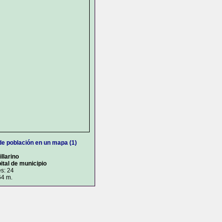
de población en un mapa (1)
illarino
ital de municipio
s: 24
64 m.