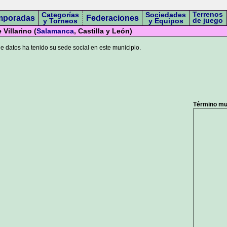
Terrenos
Categorías
Sociedades
mporadas
Federaciones
de juego
y Torneos
y Equipos
Villarino (
Salamanca
, Castilla y León)
 datos ha tenido su sede social en este municipio.
Término mun