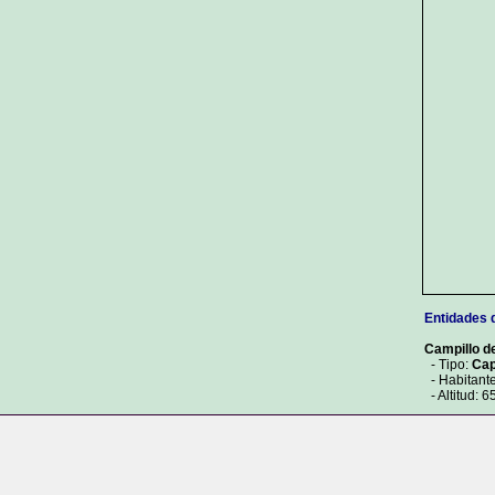
Entidades 
Campillo d
- Tipo:
Cap
- Habitant
- Altitud: 6