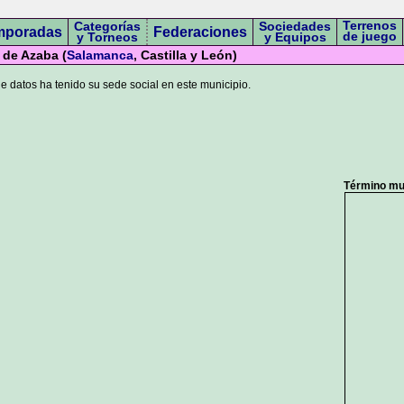
Terrenos
Categorías
Sociedades
mporadas
Federaciones
de juego
y Torneos
y Equipos
 de Azaba (
Salamanca
, Castilla y León)
 datos ha tenido su sede social en este municipio.
Término mun