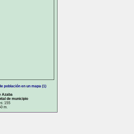
de población en un mapa (1)
e Azaba
ital de municipio
es: 155
50 m.